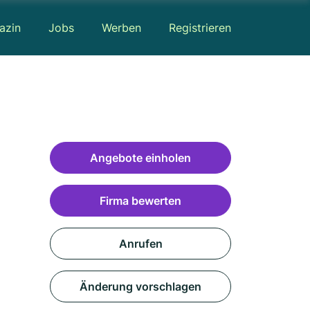
azin
Jobs
Werben
Registrieren
Angebote einholen
Firma bewerten
Anrufen
Änderung vorschlagen