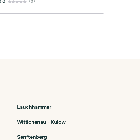
0.0
(0)
Lauchhammer
Wittichenau - Kulow
Senftenberg