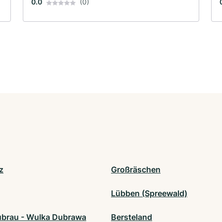
0.0
(0)
z
Großräschen
Lübben (Spreewald)
brau - Wulka Dubrawa
Bersteland