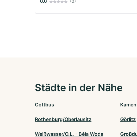
0.0
(0)
Städte in der Nähe
Cottbus
Kamen
Rothenburg/Oberlausitz
Görlitz
Weißwasser/O.L. - Běła Woda
Großdu