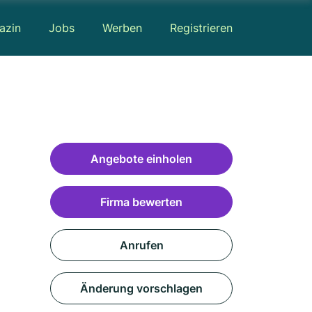
azin
Jobs
Werben
Registrieren
Angebote einholen
Firma bewerten
Anrufen
Änderung vorschlagen