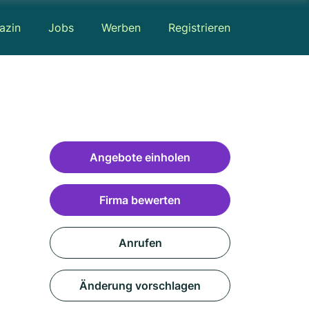
azin
Jobs
Werben
Registrieren
Angebote einholen
Firma bewerten
Anrufen
Änderung vorschlagen