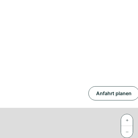
Anfahrt planen
+
−