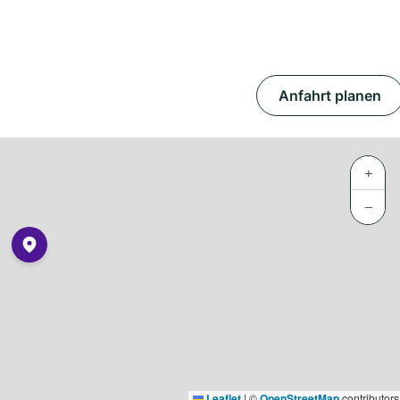
Anfahrt planen
+
−
Leaflet
|
©
OpenStreetMap
contributors