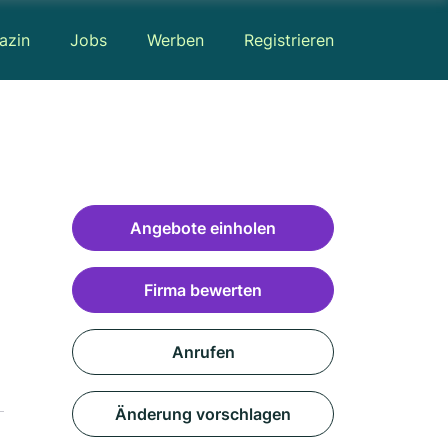
azin
Jobs
Werben
Registrieren
Angebote einholen
Firma bewerten
Anrufen
Änderung vorschlagen