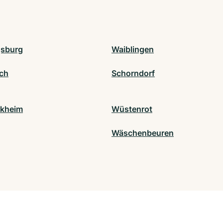
gsburg
Waiblingen
ch
Schorndorf
ikheim
Wüstenrot
Wäschenbeuren