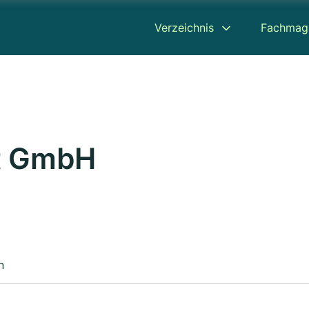
Verzeichnis
Fachmag
t GmbH
n