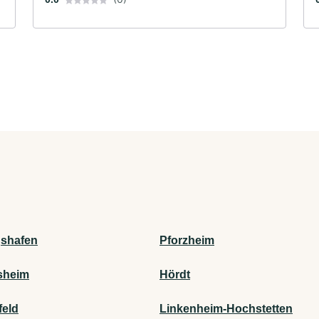
shafen
Pforzheim
sheim
Hördt
feld
Linkenheim-Hochstetten