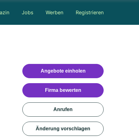
azin
Jobs
Werben
Registrieren
Angebote einholen
Firma bewerten
Anrufen
Änderung vorschlagen