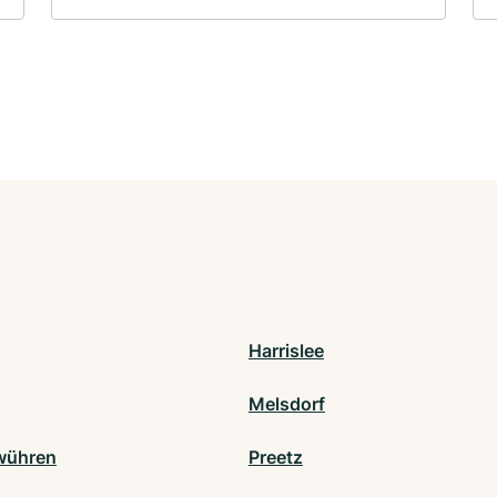
Harrislee
Melsdorf
wühren
Preetz