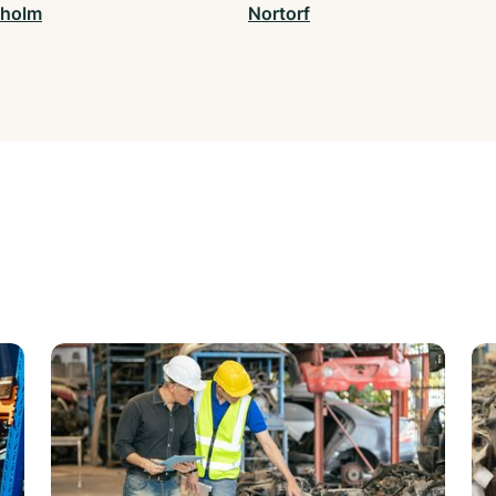
sholm
Nortorf