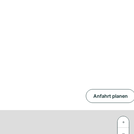
Anfahrt planen
+
−