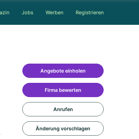
azin
Jobs
Werben
Registrieren
Angebote einholen
Firma bewerten
Anrufen
Änderung vorschlagen