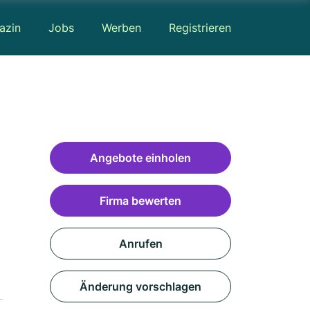
azin
Jobs
Werben
Registrieren
Angebote einholen
Firma bewerten
Anrufen
Änderung vorschlagen