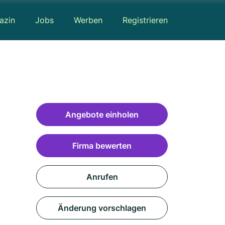
azin
Jobs
Werben
Registrieren
Angebote einholen
Firma bewerten
Anrufen
Änderung vorschlagen