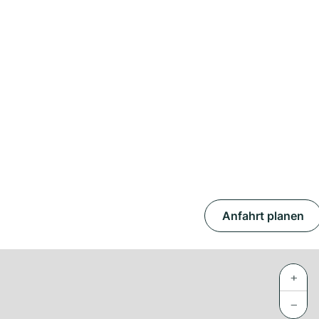
Anfahrt planen
+
−