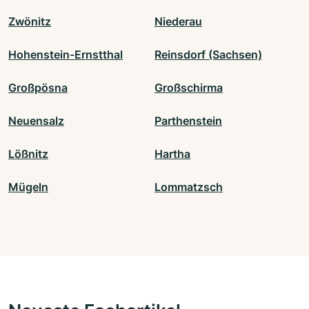
Zwönitz
Niederau
Hohenstein-Ernstthal
Reinsdorf (Sachsen)
Großpösna
Großschirma
Neuensalz
Parthenstein
Lößnitz
Hartha
Mügeln
Lommatzsch