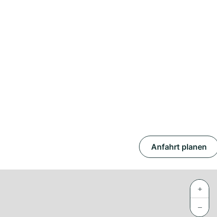
Anfahrt planen
+
−