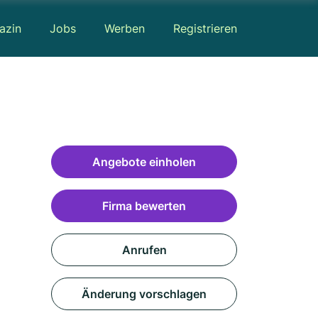
azin
Jobs
Werben
Registrieren
Angebote einholen
Firma bewerten
Anrufen
Änderung vorschlagen