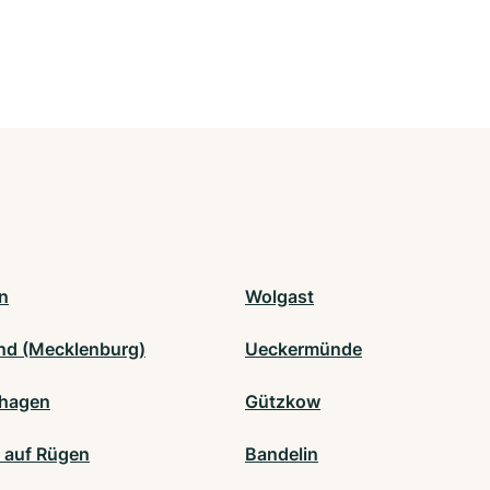
n
Wolgast
and (Mecklenburg)
Ueckermünde
nhagen
Gützkow
 auf Rügen
Bandelin