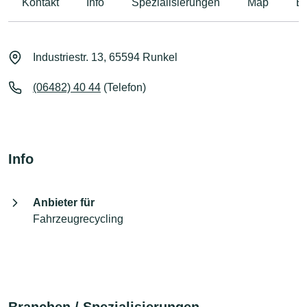
Kontakt
Info
Spezialisierungen
Map
B
Industriestr. 13, 65594 Runkel
(06482) 40 44
(Telefon)
Info
Anbieter für
Fahrzeugrecycling
Branchen / Spezialisierungen