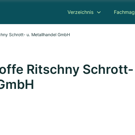
Verzeichnis
Fachmag
tschny Schrott- u. Metallhandel GmbH
toffe Ritschny Schrott-
l GmbH