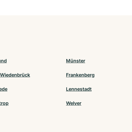
und
Münster
-Wiedenbrück
Frankenberg
ede
Lennestadt
trop
Welver