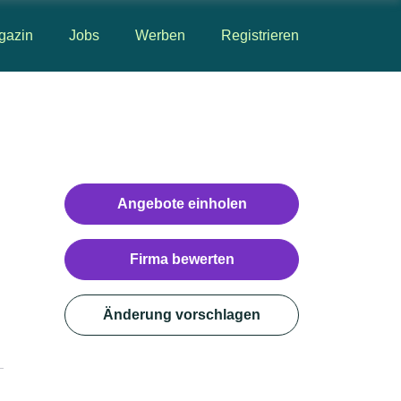
gazin
Jobs
Werben
Registrieren
Angebote einholen
Firma bewerten
Änderung vorschlagen