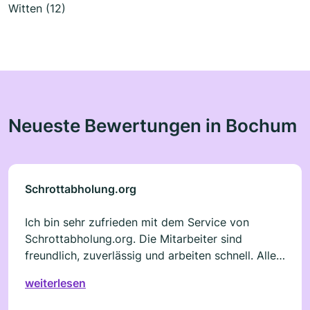
Witten (12)
Neueste Bewertungen in Bochum
Schrottabholung.org
Ich bin sehr zufrieden mit dem Service von
Schrottabholung.org. Die Mitarbeiter sind
freundlich, zuverlässig und arbeiten schnell. Alles
wurde ordentlich abgeholt und fair bewertet.
weiterlesen
Besonders gut hat mir gefallen, dass sie pünktlich
waren und sauber gearbeitet haben. Man merkt,