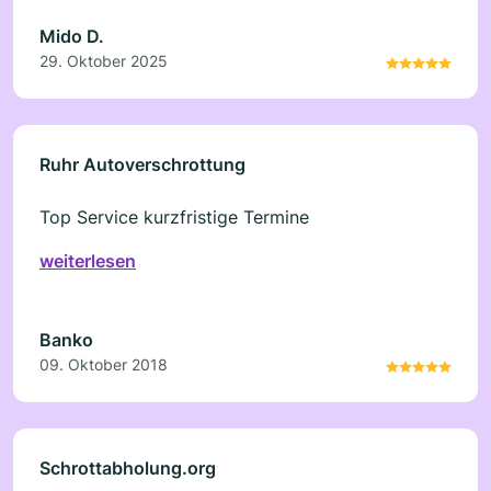
dass sie Erfahrung haben und wissen, was sie
Mido D.
tun. Die Preise sind ehrlich, und man wird gut
29. Oktober 2025
beraten. Ich kann diesen Schrotthändler wirklich
weiterempfehlen – zuverlässig, fair und
professionell!
Ruhr Autoverschrottung
Top Service kurzfristige Termine
weiterlesen
Banko
09. Oktober 2018
Schrottabholung.org